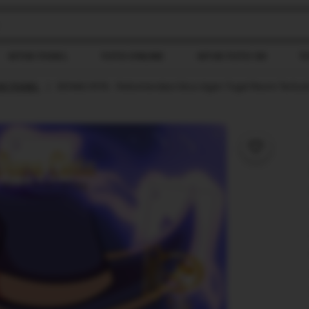
SITUS TOGEL
TOTO ONLINE
SITUS TOTO 5D
T
US TOGEL
DEWACINTA - Rekomendasi Situs Agen Togel Resmi Terbuk
 | 
Add
to
Favorites