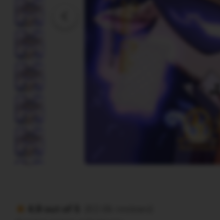
4.9 out of 5
(62.6k reviews)