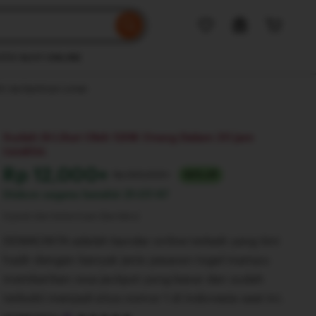
OTO SLOT ONLINE
ti Jackpotnya Lunas
Sudah Di Lihat Oleh 120K Orang Dalam 20 jam
terakhir.
Harga:
Rp 12,000+
Normal:
Rp 200,000+
90% off
Diskon segera berahir
21:07:47
Syarat dan ketentuan (berlaku)
DEWACINTA adalah bandar online terbaik yang kini
hadir dengan banyak jenis pasaran togel mampu
memberikan rasa jackpot yang besar dan sudah
terbukti menjadi situs nomor 1 di indonesia saat ini.