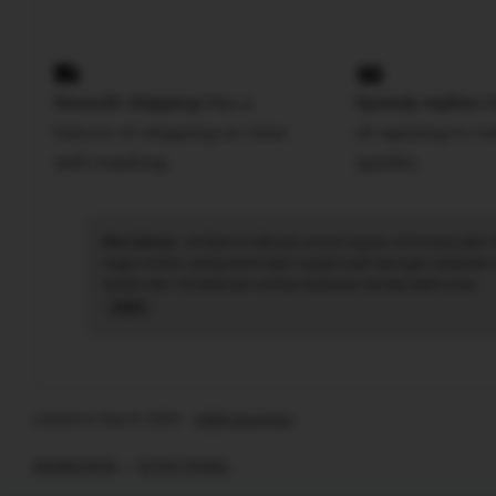
Smooth shipping
Has a
Speedy replies
H
history of shipping on time
of replying to 
with tracking.
quickly.
Disclaimer:
Artikel ini dibuat untuk tujuan informasi dan
togel online yang resmi dan nyata hadir dengan tebakan toto 4D 5D dengan kemenangan yang lunas dan nyata
terdiri dari 24 pasaran online terbesar setiap waktunya.
Read
the
full
description
Listed on Sep 9, 2025
2266 favorites
DEWACINTA
SITUS TOGEL