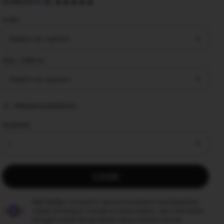
5
DEWACINTA
out
of
Color
5
stars
Size ∣ Add on
Add personalization
Quantity
LOGIN
Star Seller.
Penjual ini secara konsisten mendapatkan
ulasan bintang 5, mengirim tepat waktu, dan membalas
dengan cepat setiap pesan yang mereka terima.